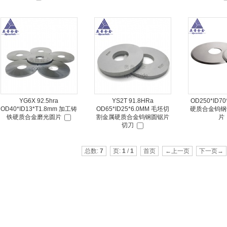
YG6X 92.5hra
YS2T 91.8HRa
OD250*ID70
OD40*ID13*T1.8mm 加工铸
OD65*ID25*6.0MM 毛坯切
硬质合金钨钢
铁硬质合金磨光圆片
割金属硬质合金钨钢圆锯片
片
切刀
总数:
7
页:
1
/
1
首页
←上一页
下一页→