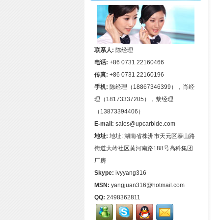
联系人:
陈经理
电话:
+86 0731 22160466
传真:
+86 0731 22160196
手机:
陈经理（18867346399），肖经
理（18173337205），黎经理
（13873394406）
E-mail:
sales@upcarbide.com
地址:
地址: 湖南省株洲市天元区泰山路
街道大岭社区黄河南路188号高科集团
厂房
Skype:
ivyyang316
MSN:
yangjuan316@hotmail.com
QQ:
2498362811