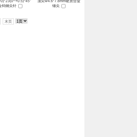
0)*23(0~+0.5)*45°
顶尖Φ4.6*7.8mm硬质合金
金钨钢尖针
锤尖
末页