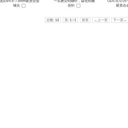
顶尖Φ4.6*7.8mm硬质合金
一头磨尖钨钢针，碳化钨雕
OD5.5(-0.05~
锤尖
刻针
硬质合
总数:
12
页:
1
/
1
首页
←上一页
下一页→