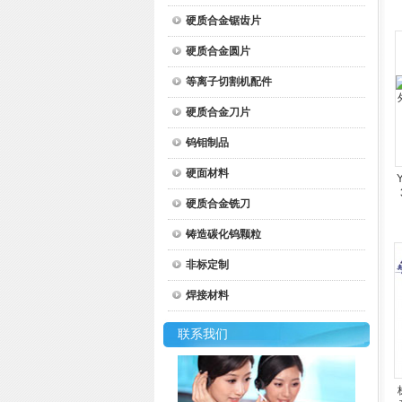
硬质合金锯齿片
硬质合金圆片
等离子切割机配件
硬质合金刀片
钨钼制品
硬面材料
硬质合金铣刀
铸造碳化钨颗粒
非标定制
焊接材料
联系我们