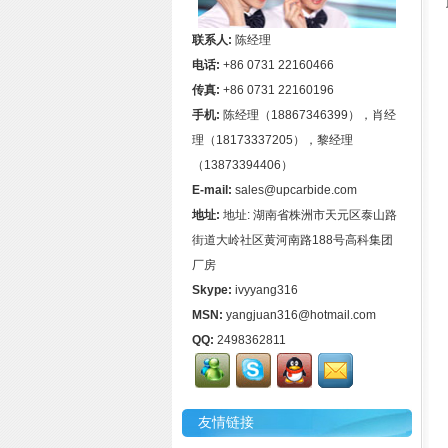
联系人:
陈经理
电话:
+86 0731 22160466
传真:
+86 0731 22160196
手机:
陈经理（18867346399），肖经
理（18173337205），黎经理
（13873394406）
E-mail:
sales@upcarbide.com
地址:
地址: 湖南省株洲市天元区泰山路
街道大岭社区黄河南路188号高科集团
厂房
Skype:
ivyyang316
MSN:
yangjuan316@hotmail.com
QQ:
2498362811
友情链接