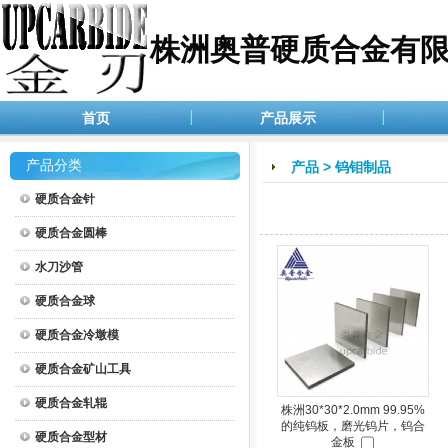
株洲奥普硬质合金有
首页
产品展示
产品分类
产品
>
钨钼制品
硬质合金针
硬质合金圆棒
水刀沙管
硬质合金球
硬质合金冷墩模
硬质合金矿山工具
硬质合金轧辊
株洲30*30*2.0mm 99.95%
的纯钨板，磨光钨片，钨合
硬质合金型材
金板