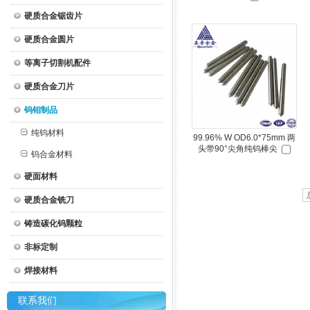
硬质合金锯齿片
硬质合金圆片
等离子切割机配件
硬质合金刀片
钨钼制品
纯钨材料
99.96% W OD6.0*75mm 两
头带90°尖角纯钨棒尖
钨合金材料
硬面材料
硬质合金铣刀
铸造碳化钨颗粒
非标定制
焊接材料
联系我们