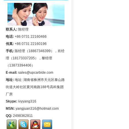
联系人:
陈经理
电话:
+86 0731 22160466
传真:
+86 0731 22160196
手机:
陈经理（18867346399），肖经
理（18173337205），黎经理
（13873394406）
E-mail:
sales@upcarbide.com
地址:
地址: 湖南省株洲市天元区泰山路
街道大岭社区黄河南路188号高科集团
厂房
Skype:
ivyyang316
MSN:
yangjuan316@hotmail.com
QQ:
2498362811