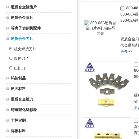
硬质合金锯齿片
800-
800-0
硬质合金圆片
800-0
等离子切割机配件
硬质合金刀片
硬质合金刀
代金属切削
机夹焊接刀片
更多>>
数控刀片
纽扣刀
8
8
钨钼制品
硬面材料
硬
硬质合金铣刀
称
更
铸造碳化钨颗粒
非标定制
深
焊接材料
深