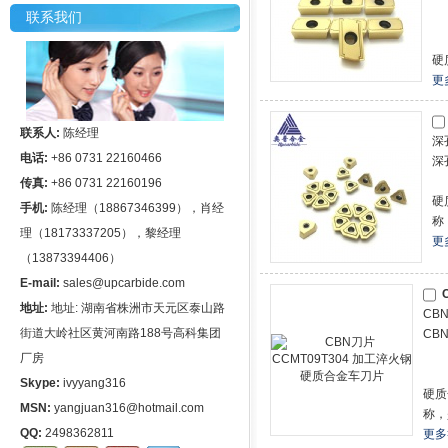
联系我们
硬
更
联系人:
陈经理
深
电话:
+86 0731 22160466
深
传真:
+86 0731 22160196
硬
手机:
陈经理（18867346399），肖经
称
理（18173337205），黎经理
更
（13873394406）
E-mail:
sales@upcarbide.com
C
地址:
地址: 湖南省株洲市天元区泰山路
CB
街道大岭社区黄河南路188号高科集团
CB
厂房
Skype:
ivyyang316
硬质
MSN:
yangjuan316@hotmail.com
称，是
QQ:
2498362811
更多