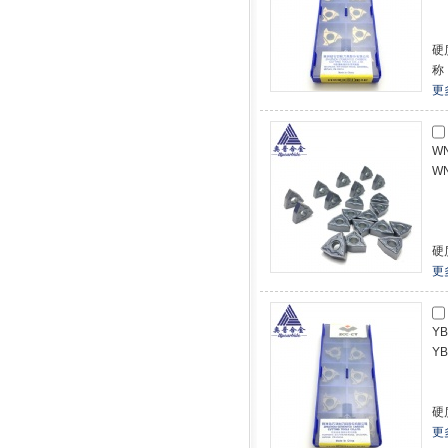
硬
称
更
W
W
硬
更
Y
Y
硬
更