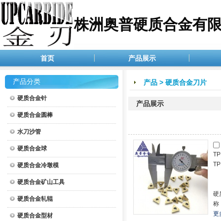
株洲奥普硬质合金有
首页
产品展示
产品分类
产品
>
硬质合金刀片
硬质合金针
产品展示
硬质合金圆棒
水刀沙管
硬质合金球
T
T
硬质合金冷墩模
硬质合金矿山工具
硬
硬质合金轧辊
称
更
硬质合金型材