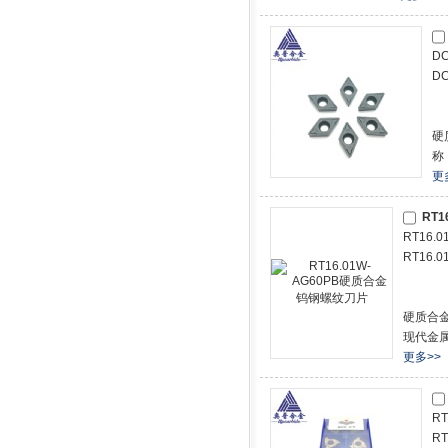
D
D
硬
称
更
RT1
RT16
RT16
硬质合
现代金属
更多>>
R
R