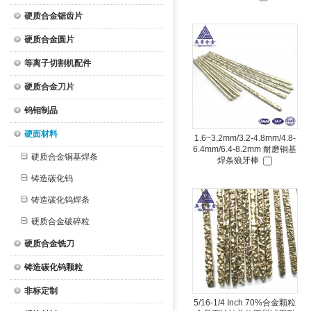
硬质合金锯齿片
硬质合金圆片
等离子切割机配件
硬质合金刀片
钨钼制品
硬面材料
1.6~3.2mm/3.2-4.8mm/4.8-
6.4mm/6.4-8.2mm 耐磨铜基
硬质合金铜基焊条
焊条狼牙棒
铸造碳化钨
铸造碳化钨焊条
硬质合金破碎粒
硬质合金铣刀
铸造碳化钨颗粒
非标定制
5/16-1/4 Inch 70%合金颗粒