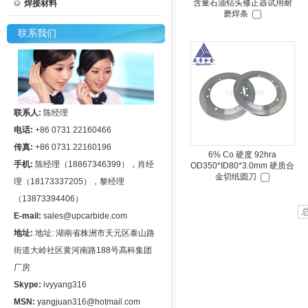
含量石油钻头修正器试用耐
焊接材料
磨焊条
联系我们
联系人:
陈经理
电话:
+86 0731 22160466
传真:
+86 0731 22160196
6% Co 硬度 92hra
手机:
陈经理（18867346399），肖经
OD350*ID80*3.0mm 硬质合
金切纸圆刀
理（18173337205），黎经理
（13873394406）
E-mail:
sales@upcarbide.com
地址:
地址: 湖南省株洲市天元区泰山路
街道大岭社区黄河南路188号高科集团
厂房
Skype:
ivyyang316
MSN:
yangjuan316@hotmail.com