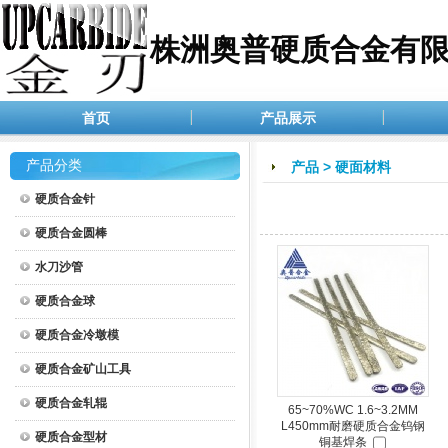
株洲奥普硬质合金有
首页
产品展示
产品分类
产品
>
硬面材料
硬质合金针
硬质合金圆棒
水刀沙管
硬质合金球
硬质合金冷墩模
硬质合金矿山工具
硬质合金轧辊
65~70%WC 1.6~3.2MM
L450mm耐磨硬质合金钨钢
硬质合金型材
铜基焊条