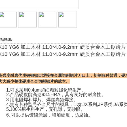
产品详细:
K10 YG6 加工木材 11.0*4.0-9.2mm 硬质合金木工锯齿片
K10 YG6 加工木材 11.0*4.0-9.2mm 硬质合金木工锯齿
高强度耐磨优质
钨钢锯齿
焊接在金属切割锯
片刀口上
，切割各种普通，硬
大大减少整体硬质合金切割锯片的成本。
1.可以采用0.4um超细颗粒碳化钨生产。
2.产品硬度能高达93.5HRA，具有良好的耐磨性。
3.用电阻焊和焊片、焊丝高频焊接。
4.拥有各种型号齐全尺寸的模具，比如JX系列,JP系类,JA
5.100%原生料生产，
无孔隙，无砂眼
。
6. 可以提供镀镍涂层，增加硬度，防腐蚀。