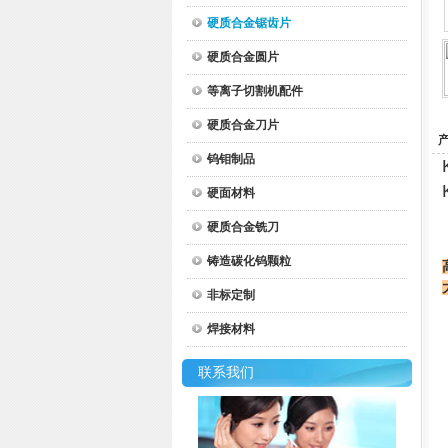
硬质合金锯齿片
硬质合金圆片
等离子切割机配件
硬质合金刀片
钨钼制品
硬面材料
硬质合金铣刀
铸造碳化钨颗粒
非标定制
焊接材料
联系我们