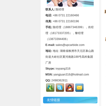
联系人:
陈经理
电话:
+86 0731 22160466
传真:
+86 0731 22160196
手机:
陈经理（18867346399），肖经
理（18173337205），黎经理
（13873394406）
E-mail:
sales@upcarbide.com
地址:
地址: 湖南省株洲市天元区泰山路
街道大岭社区黄河南路188号高科集团
厂房
Skype:
ivyyang316
MSN:
yangjuan316@hotmail.com
QQ:
2498362811
友情链接