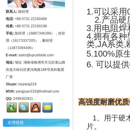
1.可以采用
联系人:
陈经理
2.产品硬度
电话:
+86 0731 22160466
3.用电阻
传真:
+86 0731 22160196
手机:
陈经理（18867346399），肖经
4.拥有各
理（18173337205），黎经理
类,JA系类
（13873394406）
5.100%
E-mail:
sales@upcarbide.com
6. 可以
地址:
地址: 湖南省株洲市天元区泰山路
街道大岭社区黄河南路188号高科集团
厂房
Skype:
ivyyang316
MSN:
yangjuan316@hotmail.com
QQ:
2498362811
高强度耐磨优质
1、用于硬木
友情链接
片。