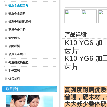
硬质合金锯齿片
硬质合金圆片
等离子切割机配件
硬质合金刀片
产品详细:
钨钼制品
K10 YG6 加
硬面材料
齿片
硬质合金铣刀
K10 YG6 加
铸造碳化钨颗粒
齿片
非标定制
焊接材料
高强度耐磨优质
联系我们
普通，硬木材，
大大减少整体硬