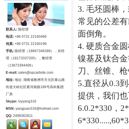
3. 毛坯圆
常见的公差有H6,
联系人:
陈经理
面倒角。
电话:
+86 0731 22160466
4. 硬质合
传真:
+86 0731 22160196
手机:
陈经理（18867346399），肖经
镍基及钛合金
理（18173337205），黎经理
（13873394406）
刀、丝锥、枪
E-mail:
sales@upcarbide.com
地址:
地址: 湖南省株洲市天元区泰山路
5.直径从0.
街道大岭社区黄河南路188号高科集团
提供，我们也
厂房
Skype:
ivyyang316
6.0.2*330，
MSN:
yangjuan316@hotmail.com
QQ:
2498362811
6*330.....,60