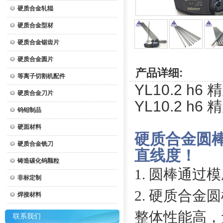
硬质合金轧辊
硬质合金型材
硬质合金锯齿片
硬质合金圆片
产品详细:
等离子切割机配件
YL10.2 h
硬质合金刀片
YL10.2 h
钨钼制品
硬面材料
硬质合金圆
硬质合金铣刀
直线度！
铸造碳化钨颗粒
1
. 圆棒通过
非标定制
2. 硬质合
焊接材料
整体性能高，
联系我们