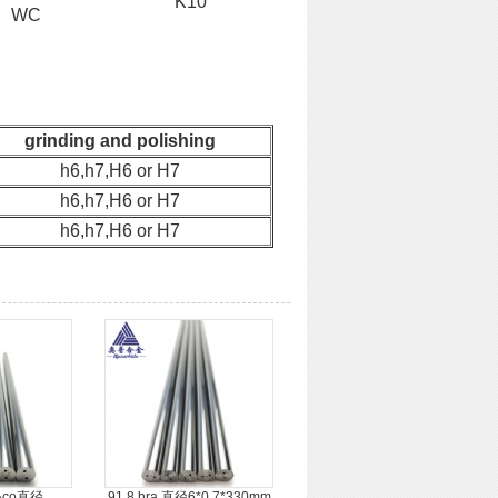
K10
WC
grinding and polishing
h6,h7,H6 or H7
h6,h7,H6 or H7
h6,h7,H6 or H7
%co直径
91.8 hra 直径6*0.7*330mm