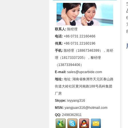
联系人:
陈经理
电话:
+86 0731 22160466
传真:
+86 0731 22160196
手机:
陈经理（18867346399），肖经
理（18173337205），黎经理
（13873394406）
E-mail:
sales@upcarbide.com
地址:
地址: 湖南省株洲市天元区泰山路
街道大岭社区黄河南路188号高科集团
厂房
Skype:
ivyyang316
MSN:
yangjuan316@hotmail.com
QQ:
2498362811