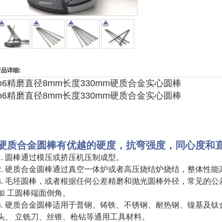
产品详细:
h6精磨直径8mm长度330mm硬质合金实心圆棒
h6精磨直径8mm长度330mm硬质合金实心圆棒
硬质合金圆棒有优越的硬度，抗弯强度，同心度和
1
. 圆棒通过模压或挤压机压制成型。
2. 硬质合金圆棒通过真空一体炉或者高压烧结炉烧结，整体性能
3. 毛坯圆棒，或者根据任何公差精磨和抛光圆棒外径，常见的公差有H6,H7
加 工圆棒端面倒角。
4. 硬质合金圆棒适用于普钢、铸铁、不锈钢、耐热钢、镍基及
头、 立铣刀、丝锥、枪钻等通用工具材料。