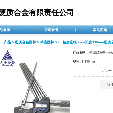
硬质合金有限责任公司
品展示
公司设备
常见问题
产品
>
硬质合金圆棒
>
精磨圆棒
> h6精磨直径8mm长度330mm硬
产品名称 :
h6精磨直径8mm
型号 :
8*330mm
←[上一
询 