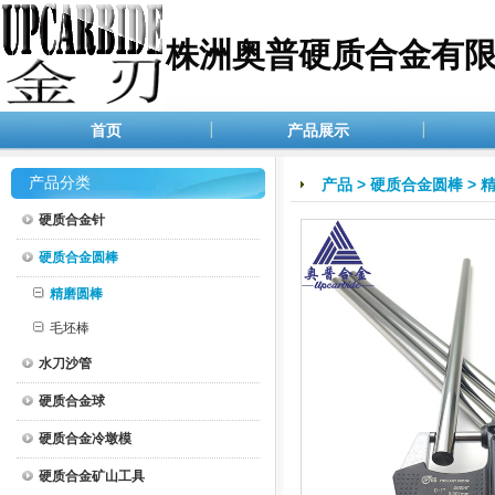
株洲奥普硬质合金有
首页
产品展示
产品分类
产品
>
硬质合金圆棒
>
硬质合金针
硬质合金圆棒
精磨圆棒
毛坯棒
水刀沙管
硬质合金球
硬质合金冷墩模
硬质合金矿山工具