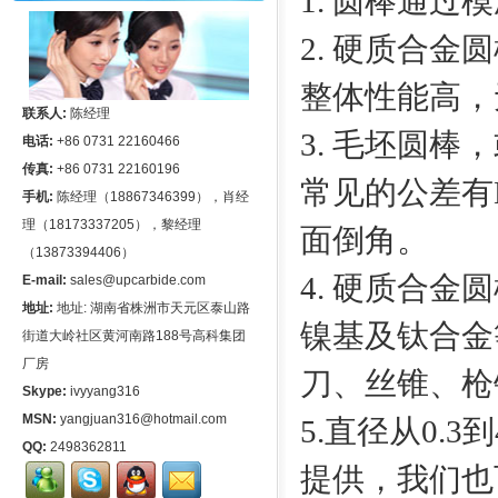
1
. 圆棒通过
2. 硬质合
整体性能高，
联系人:
陈经理
3. 毛坯圆
电话:
+86 0731 22160466
传真:
+86 0731 22160196
常见的公差有H6,
手机:
陈经理（18867346399），肖经
理（18173337205），黎经理
面倒角。
（13873394406）
4. 硬质合
E-mail:
sales@upcarbide.com
地址:
地址: 湖南省株洲市天元区泰山路
镍基及钛合金
街道大岭社区黄河南路188号高科集团
厂房
刀、丝锥、枪
Skype:
ivyyang316
MSN:
yangjuan316@hotmail.com
5.直径从0.
QQ:
2498362811
提供，我们也