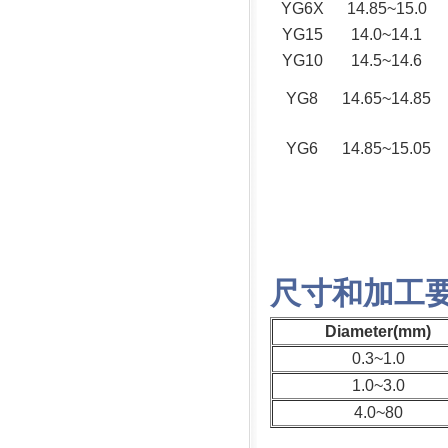
YG6X
14.85~15.0
YG15
14.0~14.1
YG10
14.5~14.6
YG8
14.65~14.85
YG6
14.85~15.05
尺寸和加工
Diameter(mm)
0.3~1.0
1.0~3.0
4.0~80