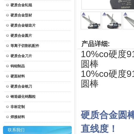
硬质合金轧辊
硬质合金型材
硬质合金锯齿片
硬质合金圆片
产品详细:
等离子切割机配件
10%co硬度9
硬质合金刀片
圆棒
钨钼制品
10%co硬度9
硬面材料
圆棒
硬质合金铣刀
铸造碳化钨颗粒
非标定制
硬质合金圆
焊接材料
直线度！
联系我们