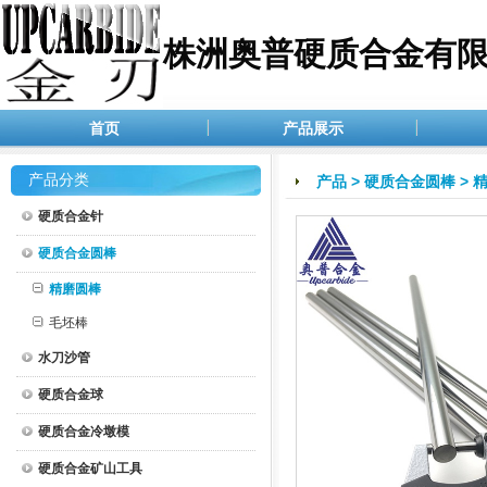
株洲奥普硬质合金有
首页
产品展示
产品分类
产品
>
硬质合金圆棒
>
硬质合金针
硬质合金圆棒
精磨圆棒
毛坯棒
水刀沙管
硬质合金球
硬质合金冷墩模
硬质合金矿山工具