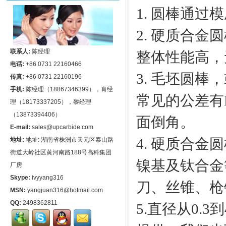
1
. 圆棒通过
2. 硬质合
联系人:
陈经理
整体性能高，
电话:
+86 0731 22160466
3. 毛坯圆
传真:
+86 0731 22160196
手机:
陈经理（18867346399），肖经
常见的公差有H6,
理（18173337205），黎经理
（13873394406）
面倒角。
E-mail:
sales@upcarbide.com
4. 硬质合
地址:
地址: 湖南省株洲市天元区泰山路
街道大岭社区黄河南路188号高科集团
镍基及钛合金
厂房
Skype:
ivyyang316
刀、丝锥、枪
MSN:
yangjuan316@hotmail.com
QQ:
2498362811
5.直径从0.