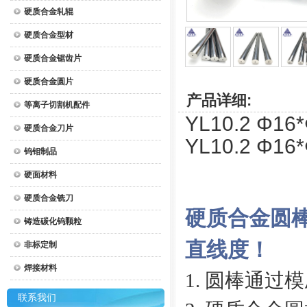
硬质合金轧辊
硬质合金型材
硬质合金锯齿片
硬质合金圆片
产品详细:
等离子切割机配件
YL10.2 Φ
硬质合金刀片
YL10.2 Φ
钨钼制品
硬面材料
硬质合金铣刀
硬质合金圆
铸造碳化钨颗粒
直线度！
非标定制
焊接材料
1
. 圆棒通过
联系我们