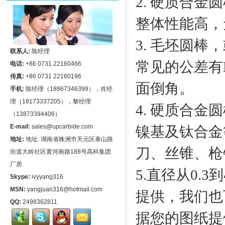
2. 硬质合
整体性能高，
3. 毛坯圆
联系人:
陈经理
常见的公差有H6,
电话:
+86 0731 22160466
传真:
+86 0731 22160196
面倒角。
手机:
陈经理（18867346399），肖经
理（18173337205），黎经理
4. 硬质合
（13873394406）
E-mail:
sales@upcarbide.com
镍基及钛合金
地址:
地址: 湖南省株洲市天元区泰山路
刀、丝锥、枪
街道大岭社区黄河南路188号高科集团
厂房
5.直径从0.
Skype:
ivyyang316
MSN:
yangjuan316@hotmail.com
提供，我们也
QQ:
2498362811
据您的图纸提