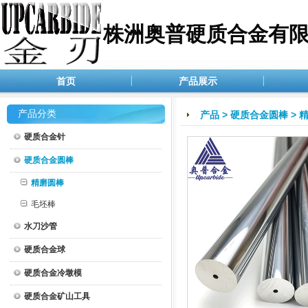
株洲奥普硬质合金有
首页
产品展示
产品分类
产品
>
硬质合金圆棒
>
硬质合金针
硬质合金圆棒
精磨圆棒
毛坯棒
水刀沙管
硬质合金球
硬质合金冷墩模
硬质合金矿山工具