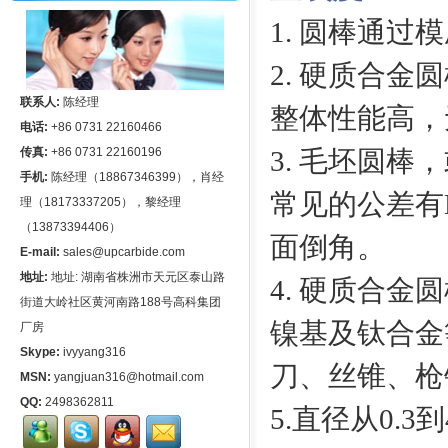
1
. 圆棒通过
2. 硬质合
联系人:
陈经理
整体性能高，
电话:
+86 0731 22160466
传真:
+86 0731 22160196
3. 毛坯圆
手机:
陈经理（18867346399），肖经
常见的公差有H6,
理（18173337205），黎经理
（13873394406）
面倒角。
E-mail:
sales@upcarbide.com
地址:
地址: 湖南省株洲市天元区泰山路
4. 硬质合
街道大岭社区黄河南路188号高科集团
镍基及钛合金
厂房
Skype:
ivyyang316
刀、丝锥、枪
MSN:
yangjuan316@hotmail.com
QQ:
2498362811
5.直径从0.