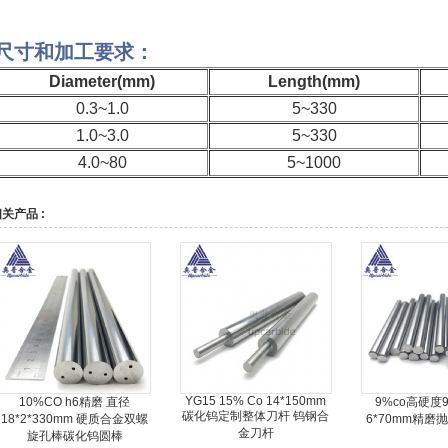
尺寸和加工要求：
Diameter(mm)
Length(mm)
0.3~1.0
5~330
1.0~3.0
5~330
4.0~80
5~1000
关产品 :
YG15 15% Co 14*150mm
10%CO h6精磨 直径
9%co高硬度9
碳化钨定制整体刀杆 钨钢合
18*2*330mm 硬质合金双螺
6*70mm精磨
金刀杆
旋孔棒碳化钨圆棒