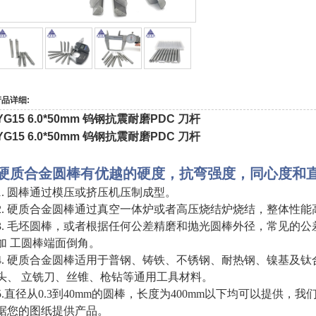
产品详细:
YG15 6.0*50mm 钨钢抗震耐磨PDC 刀杆
YG15 6.0*50mm 钨钢抗震耐磨PDC 刀杆
硬质合金圆棒有优越的硬度，抗弯强度，同心度和
1
. 圆棒通过模压或挤压机压制成型。
2. 硬质合金圆棒通过真空一体炉或者高压烧结炉烧结，整体性能
3. 毛坯圆棒，或者根据任何公差精磨和抛光圆棒外径，常见的公差有H6,H7
加 工圆棒端面倒角。
4. 硬质合金圆棒适用于普钢、铸铁、不锈钢、耐热钢、镍基及
头、 立铣刀、丝锥、枪钻等通用工具材料。
5.直径从0.3到40mm的圆棒，长度为400mm以下均可以提供，
据您的图纸提供产品。