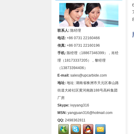
联系人:
陈经理
电话:
+86 0731 22160466
传真:
+86 0731 22160196
手机:
陈经理（18867346399），肖经
理（18173337205），黎经理
（13873394406）
E-mail:
sales@upcarbide.com
地址:
地址: 湖南省株洲市天元区泰山路
街道大岭社区黄河南路188号高科集团
厂房
Skype:
ivyyang316
MSN:
yangjuan316@hotmail.com
QQ:
2498362811