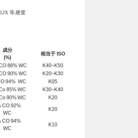
U12X 等,硬度
成分
相当于 ISO
(%)
CO 88% WC
K40~K50
CO 90% WC
K20~K30
CO 94% WC
K05
Co 85% WC
K30~K40
Co 90% WC
K20
 CO 92%
K20
WC
 CO 94%
K10
WC