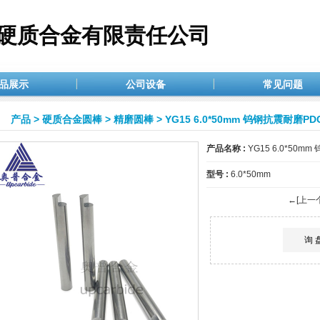
硬质合金有限责任公司
品展示
公司设备
常见问题
产品
>
硬质合金圆棒
>
精磨圆棒
> YG15 6.0*50mm 钨钢抗震耐磨PD
产品名称 :
YG15 6.0*50m
型号 :
6.0*50mm
←[上一
询 