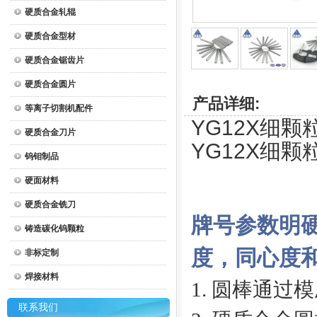
硬质合金轧辊
硬质合金型材
硬质合金锯齿片
硬质合金圆片
产品详细:
等离子切割机配件
YG12X细颗粒
硬质合金刀片
YG12X细颗粒
钨钼制品
硬面材料
硬质合金铣刀
牌号参数明
铸造碳化钨颗粒
度，同心度
非标定制
焊接材料
1
. 圆棒通过
联系我们