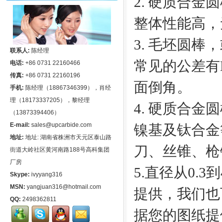
2. 硬质合
整体性能高，
3. 毛坯圆
联系人:
陈经理
常见的公差有H6,
电话:
+86 0731 22160466
传真:
+86 0731 22160196
面倒角。
手机:
陈经理（18867346399），肖经
理（18173337205），黎经理
4. 硬质合
（13873394406）
E-mail:
sales@upcarbide.com
镍基及钛合金
地址:
地址: 湖南省株洲市天元区泰山路
刀、丝锥、枪
街道大岭社区黄河南路188号高科集团
厂房
5.直径从0.
Skype:
ivyyang316
MSN:
yangjuan316@hotmail.com
提供，我们也
QQ:
2498362811
据您的图纸提