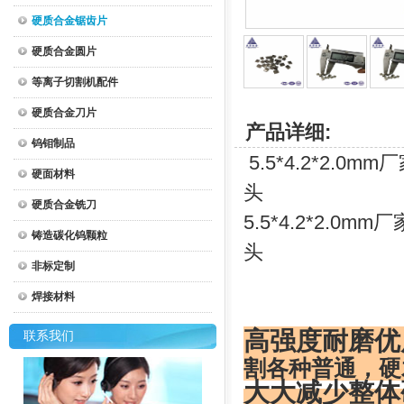
硬质合金锯齿片
硬质合金圆片
等离子切割机配件
硬质合金刀片
产品详细:
钨钼制品
5.5*4.2*2.
硬面材料
头
硬质合金铣刀
5.5*4.2*2.
铸造碳化钨颗粒
头
非标定制
焊接材料
高强度耐磨优
联系我们
割各种普通，硬
大大减少整体