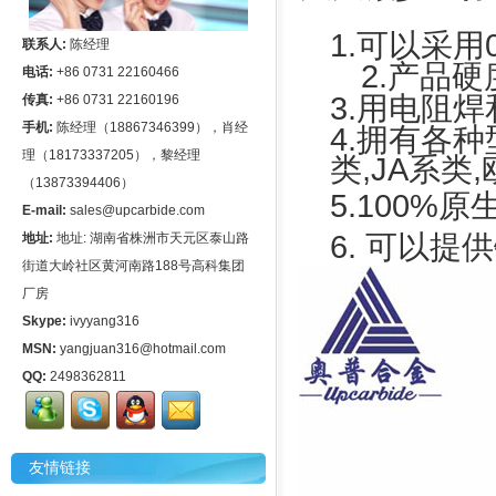
1.可以采用
联系人:
陈经理
2.产品硬度
电话:
+86 0731 22160466
3.用电阻
传真:
+86 0731 22160196
手机:
陈经理（18867346399），肖经
4.拥有各
理（18173337205），黎经理
类,JA系类
（13873394406）
5.100%
E-mail:
sales@upcarbide.com
6. 可以
地址:
地址: 湖南省株洲市天元区泰山路
街道大岭社区黄河南路188号高科集团
厂房
Skype:
ivyyang316
MSN:
yangjuan316@hotmail.com
QQ:
2498362811
友情链接